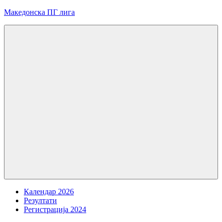
Skip
Македонска ПГ лига
to
content
Menu
Календар 2026
Резултати
Регистрација 2024