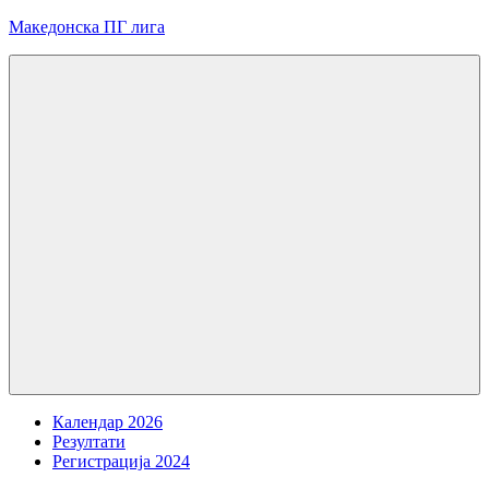
Skip
Македонска ПГ лига
to
content
Menu
Календар 2026
Резултати
Регистрација 2024