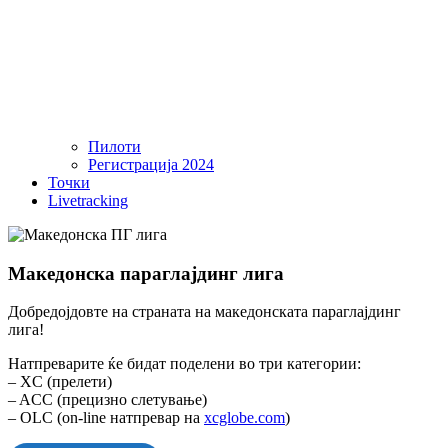
Пилоти
Регистрација 2024
Точки
Livetracking
Македонска параглајдинг лига
Добредојдовте на страната на македонската параглајдинг
лига!
Натпреварите ќе бидат поделени во три категории:
– XC (прелети)
– ACC (прецизно слетување)
– OLC (on-line натпревар на
xcglobe.com
)