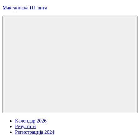
Skip
Македонска ПГ лига
to
content
Menu
Календар 2026
Резултати
Регистрација 2024