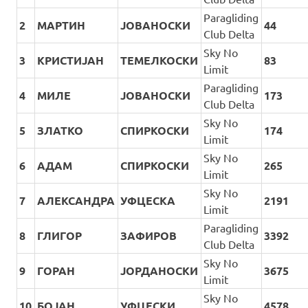
Paragliding
2
МАРТИН
ЈОВАНОСКИ
44
Club Delta
Sky No
3
КРИСТИЈАН
ТЕМЕЛКОСКИ
83
Limit
Paragliding
4
МИЛЕ
ЈОВАНОСКИ
173
Club Delta
Sky No
5
ЗЛАТКО
СПИРКОСКИ
174
Limit
Sky No
6
АДАМ
СПИРКОСКИ
265
Limit
Sky No
7
АЛЕКСАНДРА
УФЦЕСКА
2191
Limit
Paragliding
8
ГЛИГОР
ЗАФИРОВ
3392
Club Delta
Sky No
9
ГОРАН
ЈОРДАНОСКИ
3675
Limit
Sky No
10
БОЈАН
УФЦЕСКИ
4578