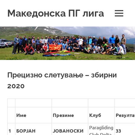
Skip
to
Македонска ПГ лига
MENU
content
Прецизно слетување – збирни
2020
Име
Презиме
Клуб
Резулта
Paragliding
1
БОРЈАН
ЈОВАНОСКИ
33
Club Delta