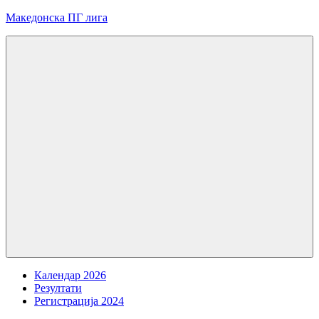
Skip
Македонска ПГ лига
to
content
Menu
Календар 2026
Резултати
Регистрација 2024