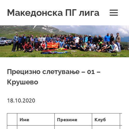
Skip
to
Македонска ПГ лига
MENU
content
Прецизно слетување – 01 –
Крушево
18.10.2020
Име
Презиме
Клуб
Ре